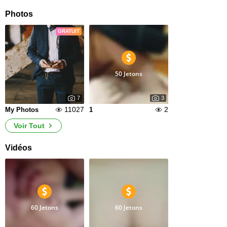
Photos
GRATUIT
50 Jetons
7
3
11027
2
My Photos
1
Voir Tout
Vidéos
60 Jetons
60 Jetons