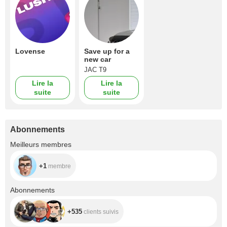
Lovense
Save up for a
new car
JAC T9
Lire la
Lire la
suite
suite
Abonnements
+1
Meilleurs membres
+1
membre
+535
Abonnements
+535
clients suivis