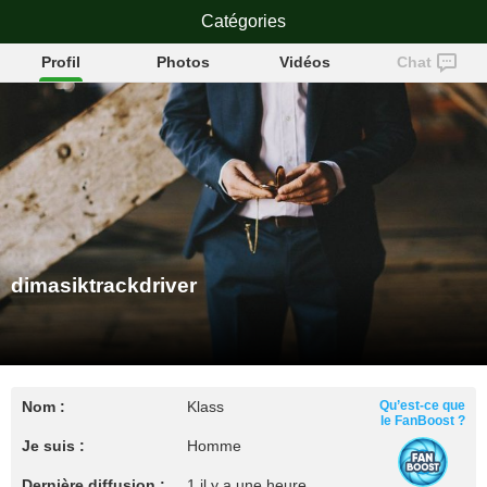
dimasiktrackdriver
Catégories
Profil
Photos
Vidéos
Chat
dimasiktrackdriver
Nom :
Klass
Qu’est-ce que
le FanBoost ?
Je suis :
Homme
Dernière diffusion :
1 il y a une heure