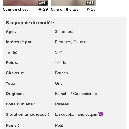
1:06
0:35
29
15
Cum on chest
Cum on the ass
Biographie du modèle
Age :
38 années
Intéressé par :
Femmes, Couples
Taille:
5'7"
Poids:
104 lb
Cheveux:
Brunes
Yeux:
Gris
Origines:
Blanche / Caucasienne
Poils Pubiens :
Rasées
Situation amoureuse :
En couple, mais
coquin
Pénis :
Petit