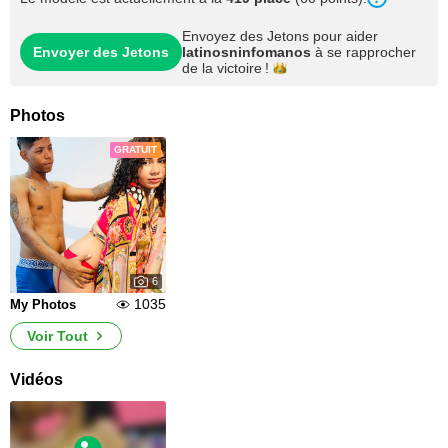
Envoyez des Jetons pour aider
Envoyer des Jetons
latinosninfomanos
à se rapprocher
de la
victoire !
Photos
GRATUIT
6
1035
My Photos
Voir Tout
Vidéos