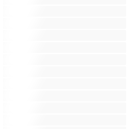
Jouets sexuels
Latinas
Les as du chat privé
Lesbiennes
Minettes
Musclé
Petite
Petits seins
Pornstar
Rousses