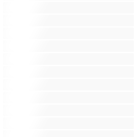
Femmes au Foyer
Femmes fontaines
Femmes mûres
Fetiche
Fumeuses
Gros cul
Gros seins
Gros Seins
Grosses
Indienne
Jeunes 18+