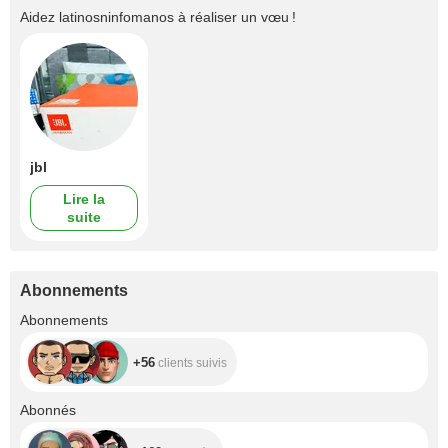
Aidez
latinosninfomanos
à réaliser un vœu !
jbl
Lire la
suite
Abonnements
+56
Abonnements
+56
clients suivis
+162
Abonnés