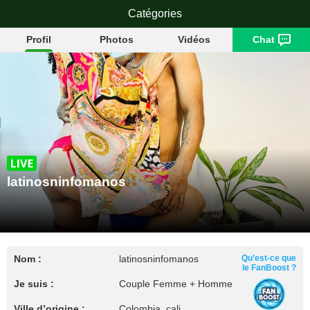
latinosninfomanos
Catégories
Profil
Photos
Vidéos
Chat
latinosninfomanos
Nom :
latinosninfomanos
Qu’est-ce que
le FanBoost ?
Je suis :
Couple Femme + Homme
Ville d’origine :
Colombia, cali