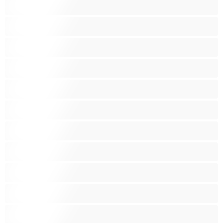
Asiatique
Belles et rondes
Blacks
Blanches
Blondes
Bondage
Brunes
Chattes poilues
Chattes rasées
Enceintes
Etudiantes