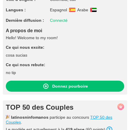
Langues :
Espagnol
Arabe
Dernière diffusion :
Connecté
A propos de moi
Hello! Welcome to my room!
Ce qui nous excite:
cosa sucias
Ce qui nous rebute:
no tip
Donnez pourboire
TOP 50 des Couples
latinosninfomanos
participe au concours
TOP 50 des
Couples
.
Le modèle est actuellement à la
419 place
(60 points).