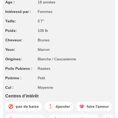
Age :
18 années
Intéressé par :
Femmes
Taille:
5'7"
Poids:
108 lb
Cheveux:
Brunes
Yeux:
Marron
Origines:
Blanche / Caucasienne
Poils Pubiens :
Rasées
Poitrine :
Petit
Cul :
Moyenne
Centres d'intérêt
pas de baise
éjaculer
faire l'amour