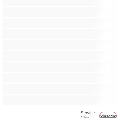
Minettes
Musclé
Petite
Petits seins
Pornstar
Rousses
Seins moyens
Sexe en Groupe
Vieilles
Service
S'inscrire
Client