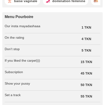
baise vaginale
domination féminine
ba
Menu Pourboire
Our insta mayadashaaa
1 TKN
On the rating
4 TKN
Don't stop
5 TKN
If you liked the carpet)))
15 TKN
Subscription
45 TKN
Show your pussy
50 TKN
Set a track
55 TKN