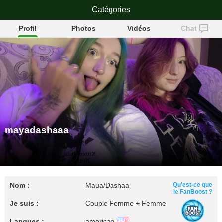
mayadashaaa
Catégories
Profil
Photos
Vidéos
Chat
mayadashaaa
Nom :
Maua/Dashaa
Qu’est-ce que
le FanBoost ?
Je suis :
Couple Femme + Femme
Langues :
american