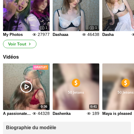
1
1
27977
46438
My Photos
Dashaaa
Dasha
Voir Tout
Vidéos
GRATUIT
50 Jetons
50 Jetons
0:36
0:41
44328
189
A passionate kiss
Dashenka
Maya is pleased
Biographie du modèle