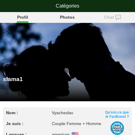
Catégories
slama1
Profil
Photos
Chat
slama1
Nom :
Vyacheslav
Qu’est-ce que
le FanBoost ?
Je suis :
Couple Femme + Homme
Langues :
american